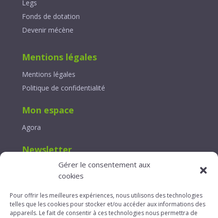
Legs
Fonds de dotation
Devenir mécène
Mentions légales
Mentions légales
Politique de confidentialité
Mon espace
Agora
Newsletter
Gérer le consentement aux
Lettre d’information
cookies
Contact
Pour offrir les meilleures expériences, nous utilisons des technologies
telles que les cookies pour stocker et/ou accéder aux informations des
Formulaire de contact
appareils. Le fait de consentir à ces technologies nous permettra de