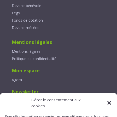
Devenir bénévole
Legs
Fonds de dotation
Devenir mécène
Mentions légales
Mentions légales
Politique de confidentialité
Mon espace
Agora
Newsletter
Gérer le consentement aux
Lettre d’information
cookies
Contact
Pour offrir les meilleures expériences, nous utilisons des technologies