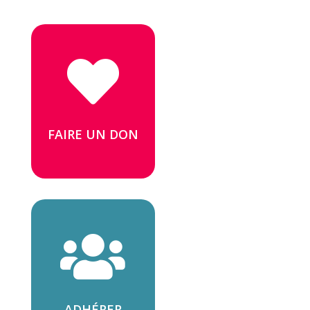

FAIRE UN DON

ADHÉRER