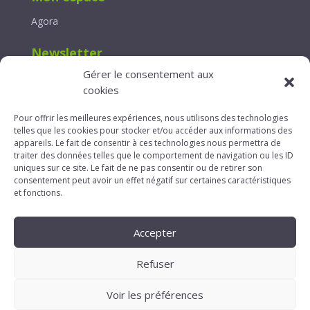
Agora
Newsletter
Gérer le consentement aux
Lettre d’information
cookies
Contact
Pour offrir les meilleures expériences, nous utilisons des technologies
telles que les cookies pour stocker et/ou accéder aux informations des
Formulaire de contact
appareils. Le fait de consentir à ces technologies nous permettra de
traiter des données telles que le comportement de navigation ou les ID
uniques sur ce site. Le fait de ne pas consentir ou de retirer son
consentement peut avoir un effet négatif sur certaines caractéristiques

124, avenue des Champs Lasniers – 91940 LES
et fonctions.
ULIS

contact[@]adapei91.fr

01 69 41 32 25
Accepter
Refuser
Voir les préférences