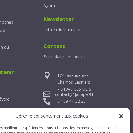
e
Agora
Newsletter
rioches
Lettre d’information
afé
s
Contact
on au
Formulaire de contact
tenir

124, avenue des
Champs Lasniers
– 91940 LES ULIS

contact[@]adapei91.fr
évole

01 69 41 32 25
tation
Gérer le consentement aux cookies
cène
les meilleures expériences, nous utilisons des technologies telles que les