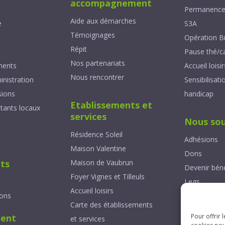
accompagnement
Permanenc
Aide aux démarches
e
S3A
Témoignages
Opération B
Répit
Pause thé/c
Nos partenariats
ments
Accueil loisir
Nous rencontrer
inistration
Sensibilisati
ions
handicap
Etablissements et
tants locaux
services
Nous sou
Résidence Soleil
Adhésions
Maison Valentine
Dons
ts
Maison de Vaubrun
Devenir bén
Foyer Vignes et Tilleuls
Legs
Accueil loisirs
ions
Fonds de do
Carte des établissements
Devenir mé
Pour offrir 
ent
et services